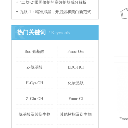
“二肽-2”眼周修护的高效护肤成分解析
九肽-1：精准抑黑，开启温和美白新范式
K
热门关键词
Keywords
Boc-氨基酸
Fmoc-Osu
Z-氨基酸
EDC·HCl
H-Cys-OH
化妆品肽
Z-Gln-OH
Fmoc-Cl
氨基酸及其衍生物
其他树脂及衍生物
Fmo