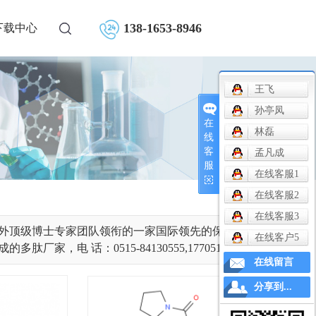
138-1653-8946
下载中心
王飞
孙亭凤
在
林磊
线
客
孟凡成
服
在线客服1
在线客服2
在线客服3
内外顶级博士专家团队领衔的一家国际领先的保护氨基
在线客户5
电 话：0515-84130555,17705109088
在线留言
分享到...