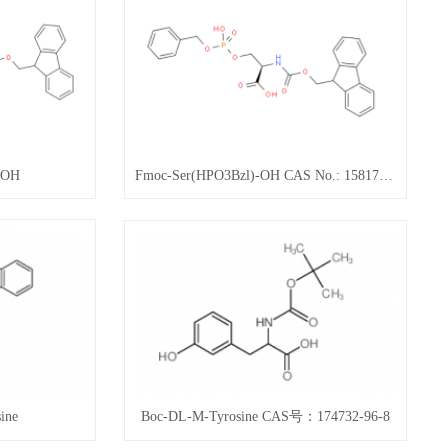
-OH
Fmoc-Ser(HPO3Bzl)-OH CAS No.: 158171-14-3
ine
Boc-DL-M-Tyrosine CAS号：174732-96-8