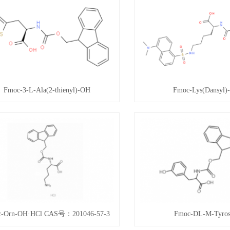
Fmoc-3-L-Ala(2-thienyl)-OH
Fmoc-Lys(Dansyl)
c-Orn-OH·HCl CAS号：201046-57-3
Fmoc-DL-M-Tyros