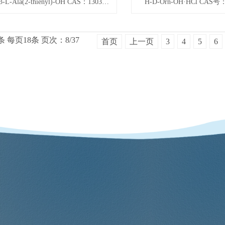
Fmoc-3-L-Ala(2-thienyl)-OH CAS：130309-35-2
H-D-Orn-OH·HCl CAS号：
条
每页18条
页次：8/37
首页
上一页
3
4
5
6