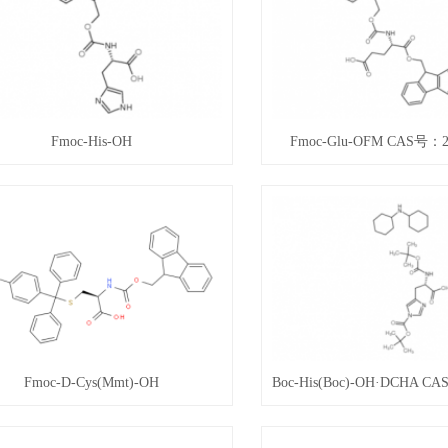
Fmoc-His-OH
Fmoc-Glu-OFM CAS号：20
Fmoc-D-Cys(Mmt)-OH