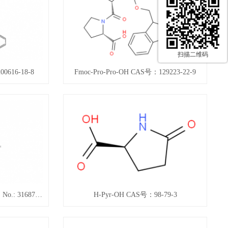
扫描二维码
0616-18-8
Fmoc-Pro-Pro-OH CAS号：129223-22-9
Boc-His(Boc)-OH·DCHA CAS No.: 31687-58-8
H-Pyr-OH CAS号：98-79-3