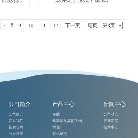
16682-12-5
Ac-Pro-OH CAS号： 68-95-1
8
7
9
10
11
12
下一页
尾页
公司简介
产品中心
新闻中心
公司简介
多肽
公司动态
联系我们
氨基酸及其衍生物
行业新闻
招聘信息
树 脂
技术中心
公司环境
有机试剂