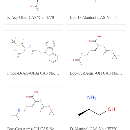
Z-Asp-OBzl CAS号： 4779-31-1
Boc-D-Alaninol CAS No.: 106391-86-0
Fmoc-D-Asp-OtBu CAS No.: 134098-70-7
Boc-Cys(Acm)-OH CAS No.: 19746-37-3
Boc-Cys(Acm)-OH CAS No.: 19746-37-3
D-Alaninol CAS No.: 35320-23-1