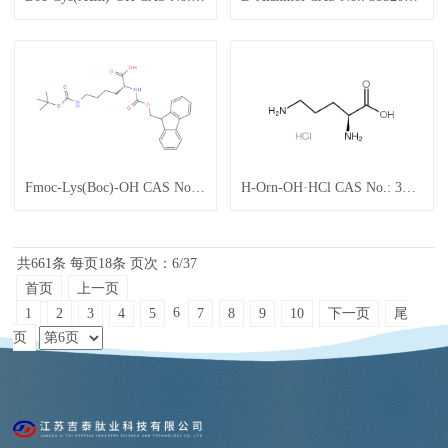
Fmoc-Lys(Boc)-OH CAS No.: 35320-23-1
H-Orn-OH·HCl CAS No.: 3184-13-2
共661条
每页18条
页次：6/37
首页
上一页
6
1
2
3
4
5
7
8
9
10
下一页
尾
页