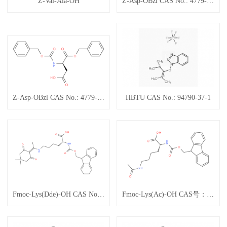
Z-Val-Ala-OH
Z-Asp-OBzl CAS No.: 4779-31-1
Z-Asp-OBzl CAS No.: 4779-31-1
HBTU CAS No.: 94790-37-1
Fmoc-Lys(Dde)-OH CAS No.: 150629-67-7
Fmoc-Lys(Ac)-OH CAS号： 159766-56-0