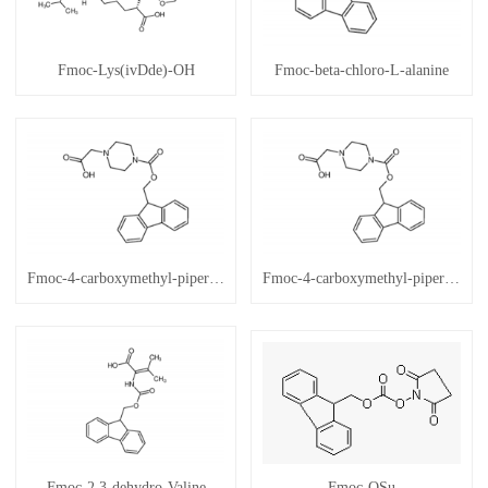
Fmoc-Lys(ivDde)-OH
Fmoc-beta-chloro-L-alanine
Fmoc-4-carboxymethyl-piperazine
Fmoc-4-carboxymethyl-piperazine (2)
Fmoc-2,3-dehydro-Valine
Fmoc-OSu