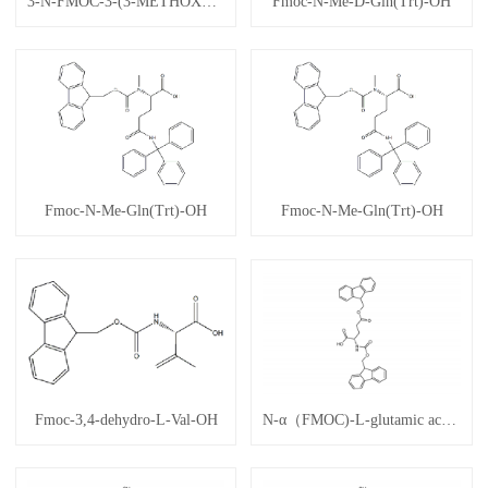
3-N-FMOC-3-(3-METHOXYPHENYL)PROPIONIC ACID
Fmoc-N-Me-D-Gln(Trt)-OH
Fmoc-N-Me-Gln(Trt)-OH
Fmoc-N-Me-Gln(Trt)-OH
Fmoc-3,4-dehydro-L-Val-OH
N-α（FMOC)-L-glutamic acid α-fluorenylmethyl ester