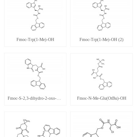
Fmoc-Trp(1-Me)-OH
Fmoc-Trp(1-Me)-OH (2)
Fmoc-S-2,3-dihydro-2-oxo-Tryptophan
Fmoc-N-Me-Glu(OtBu)-OH