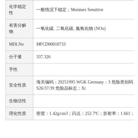
化学稳定
一般情况下稳定；Moisture Sensitive
性
有害分解
一氧化碳, 二氧化碳, 氮氧化物 (NOx)
物
MDLNo
MFCD00010733
分子量
337.326
手性
海关编码：29251995 WGK Germany：3 危险类别码：R36
安全性质
S26/37/39 危险品标志：Xi
生物活性
理化性质
密度：1.42g/cm3；闪点：252.7ºC；折射率：1.661；