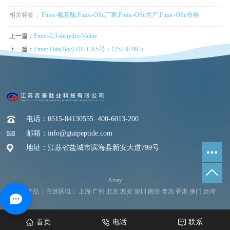
相关标签：
Fmoc-氨基酸
,
Fmoc-OSu厂家
,
Fmoc-OSu生产
,
Fmoc-OSu价格
上一篇：
Fmoc-2,3-dehydro-Valine
下一篇：
Fmoc-Dab(Boc)-OH CAS号：125238-99-5
电话：0515-84130555 400-6013-200
邮箱：info@gtaipeptide.com
地址：江苏省盐城市滨海县新安大道799号
Array
热推产品
| 主营区域：
上海
广州
北京
西安
深圳
南京
青岛
香港
澳门
台湾
首页
电话
联系