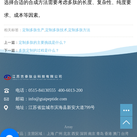
选择合适的合成方法需要考虑多肽的长度、复杂性、纯度要
求、成本等因素。
相关标签：
定制多肽生产
,
定制多肽技术
,
定制多肽方法
上一篇：
定制多肽的主要挑战是什么？
下一篇：
多肽定制的过程是什么？
电话：0515-84130555 400-6013-200
邮箱：info@gtaipeptide.com
地址：江苏省盐城市滨海县新安大道799号
Array
热推产品
| 主营区域：
上海
广州
北京
西安
深圳
南京
青岛
香港
澳门
台湾